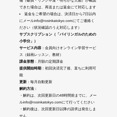
備（破損・リンク不達・明らかな欠陥）が確認
できた場合は、再送または返金にて対応します
返金をご希望の場合は、決済日から7日以内
にメールinfo@rosinkatokyo.comにてご連絡く
ださい（状況確認のうえ対応します）
サブスクリプション（「バイリンガルのための
小学分」）
サービス内容
：会員向けオンライン学習サービ
ス（録画レッスン、教材）
課金形態
：月額の定期課金
提供開始時期
：初回決済完了後、直ちに利用可
能
更新
：毎月自動更新
解約方法
：
・解約は、次回更新日の48時間前までに、メー
ルinfo@rosinkatokyo.comにて行ってください
・解約後は、次回更新日以降の請求は発生しま
せん