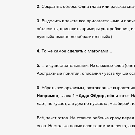
2
. Сократить объем. Одна глава или рассказ сна
3
. Выделить в тексте все прилагательные и при
объяснять, приводить примеры употребления, и
«умный» вместо «сообразительный»).
4.
То же самое сделать с глаголами…
5.
…и существительными. Из сложных слов (опять
Абстрактные понятия, описания чувств лучше ост
6
. Убрать все архаизмы, разговорные выражения
Например
, глава 1
«Дядя Фёдор, пёс и кот»
. Н
лает, не кусает, а в дом не пускает», «выбирай: 
Всё, текст готов. Не ставьте ребенка сразу пер
слов. Несколько новых слов запомнить легко, а 