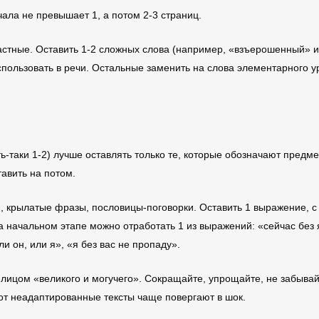
чала не превышает 1, а потом 2-3 страниц.
частные. Оставить 1-2 сложных слова (например, «взъерошенный» 
спользовать в речи. Остальные заменить на слова элементарного 
-таки 1-2) лучше оставлять только те, которые обозначают предм
авить на потом.
, крылатые фразы, пословицы-поговорки. Оставить 1 выражение, с 
а начальном этапе можно отработать 1 из выражений: «сейчас без я
или он, или я», «я без вас не пропаду».
ед лицом «великого и могучего». Сокращайте, упрощайте, не забыв
вот неадаптированные тексты чаще повергают в шок.