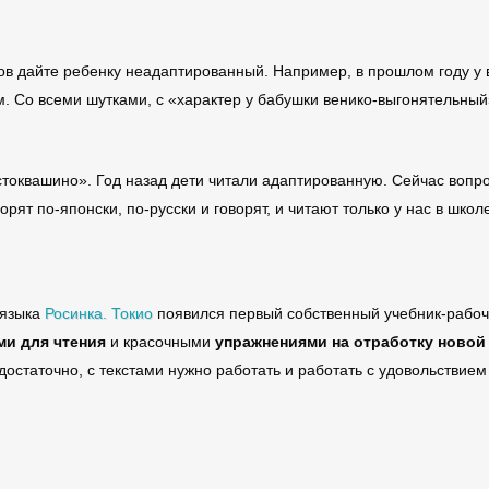
ов дайте ребенку неадаптированный. Например, в прошлом году у 
м. Со всеми шутками, с «характер у бабушки венико-выгонятельны
остоквашино». Год назад дети читали адаптированную. Сейчас воп
рят по-японски, по-русски и говорят, и читают только у нас в школе
 языка
Росинка. Токио
появился первый собственный учебник-рабоча
ми для чтения
и красочными
упражнениями на отработку новой 
едостаточно, с текстами нужно работать и работать с удовольствием 